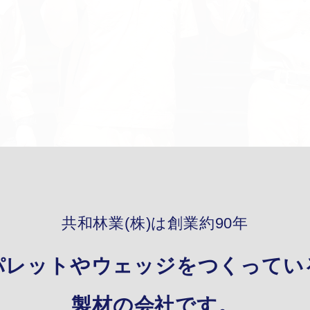
共和林業(株)は
創業約90年
パレットやウェッジを
つくってい
製材の会社です。